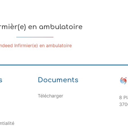
irmièr(e) en ambulatoire
Indeed Infirmier(e) en ambulatoire
s
Documents
Télécharger
8 Pl
370
tialité