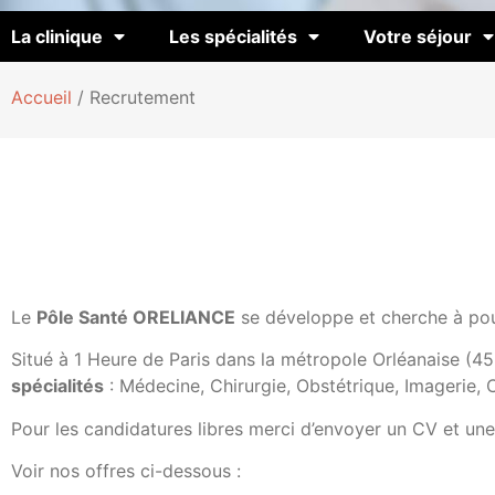
La clinique
Les spécialités
Votre séjour
Accueil
/
Recrutement
Le
Pôle Santé ORELIANCE
se développe et cherche à pou
Situé à 1 Heure de Paris dans la métropole Orléanaise (45,
spécialités
: Médecine, Chirurgie, Obstétrique, Imagerie, 
Pour les candidatures libres merci d’envoyer un CV et un
Voir nos offres ci-dessous :