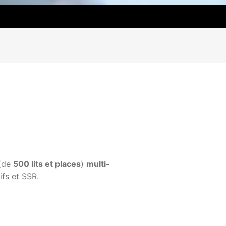
 (de
500 lits et places
)
multi-
ifs et SSR.