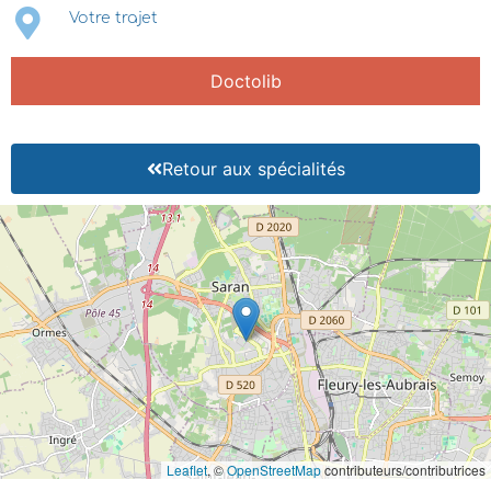
Votre trajet
Doctolib
Retour aux spécialités
Leaflet
, ©
OpenStreetMap
contributeurs/contributrices