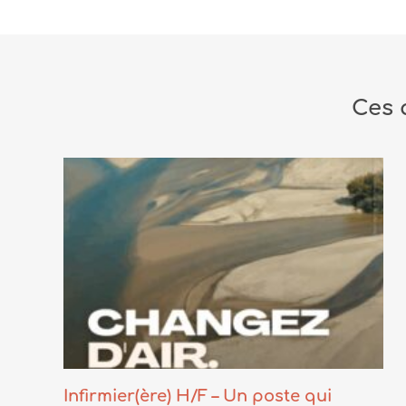
Ces 
Infirmier(ère) H/F – Un poste qui