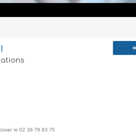
I
tations
mposer le 02 38 79 83 75